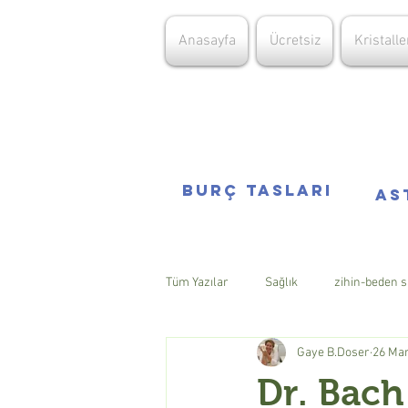
Anasayfa
Ücretsiz
Kristalle
Burç Tasları
AS
Tüm Yazılar
Sağlık
zihin-beden s
Gaye B.Doser
26 Ma
Coronavirüsle mücadele
Dr. Bach