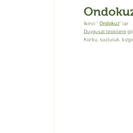
Ondokuz
İkinci “ 
Ondokuz
” lar
Duygusal tepkilere
 gö
Korku, suçluluk, kızgı