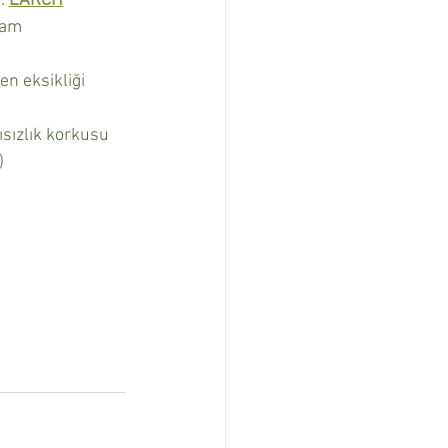
. 
LARCH
çam
en eksikliği
sızlık korkusu 
)