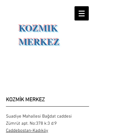
KOZMIK
MERKEZ
Yer
Bilgisi(Lokasyo
n)
KOZMİK MERKEZ
Suadiye Mahallesi Bağdat caddesi
Zümrüt apt. No:378 k:3 d:9
Caddebostan-Kadıköy